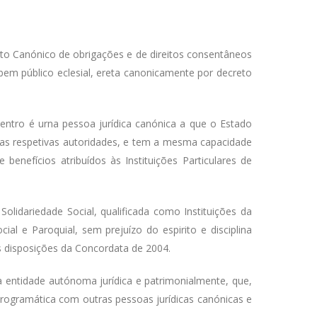
eito Canónico de obrigações e de direitos consentâneos
bem público eclesial, ereta canonicamente por decreto
entro é urna pessoa jurídica canónica a que o Estado
pelas respetivas autoridades, e tem a mesma capacidade
e benefícios atribuídos às Instituições Particulares de
olidariedade Social, qualificada como Instituições da
al e Paroquial, sem prejuízo do espirito e disciplina
s disposições da Concordata de 2004.
a entidade autónoma jurídica e patrimonialmente, que,
 programática com outras pessoas jurídicas canónicas e