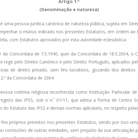
Artigo 1.º
(Denominação e natureza)
 é uma pessoa jurídica canónica de natureza pública, sujeita em Dir
esempenhar o múnus indicado nos presentes Estatutos, em ordem ao 
tela, com Estatutos aprovados por esta autoridade eclesiástica.
r da Concordata de 7.5.1940, quer da Concordata de 18.5.2004, o C
 se rege pelo Direito Canónico e pelo Direito Português, aplicados 
ivas de direito privado, sem fins lucrativos, gozando dos direitos 
 12.º da Concordata de 2004.
oa coletiva religiosa reconhecida como Instituição Particular de S
registo das IPSS, sob o n.
º
01/11, que adota a forma de Centro Soci
s do Estatuto das IPSS e demais normas aplicáveis, no respeito pela
fins próprios previstos nos presentes Estatutos, sendo por isso um
s ou comissões de outras entidades, sem prejuízo da sua articulação